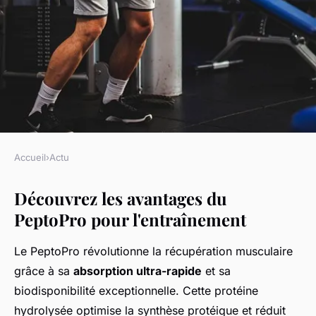
Accueil
›
Actu
ACTU
Découvrez les avantages du
Découvrez les bienfaits
PeptoPro pour l'entraînement
surprenants du peptopro pour
vos entraînements
Le PeptoPro révolutionne la récupération musculaire
grâce à sa
absorption ultra-rapide
et sa
régis
•
16 décembre 2025
•
7 min de lecture
biodisponibilité exceptionnelle. Cette protéine
hydrolysée optimise la synthèse protéique et réduit