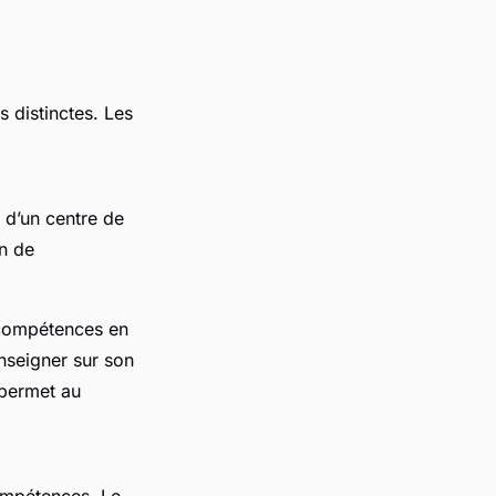
 distinctes. Les
 d’un centre de
an de
e compétences en
enseigner sur son
 permet au