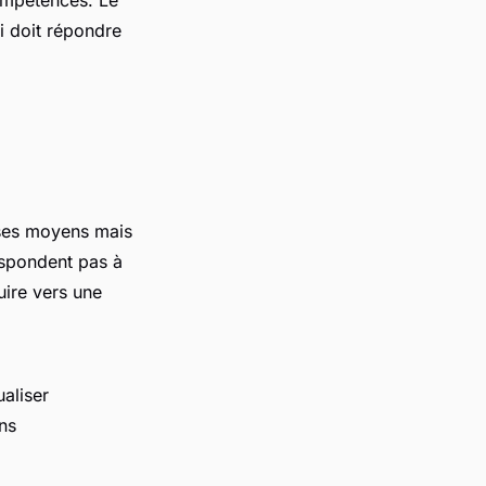
compétences. Le
ci doit répondre
 ses moyens mais
espondent pas à
uire vers une
aliser
ns