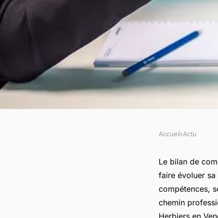
Accueil
›
Actu
ACTU
Comment réussir so
Le bilan de com
faire évoluer sa 
compétences aux He
compétences, se
chemin professi
Herbiers en Ve