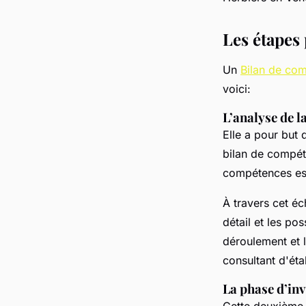
pour atteindre ses o
professionnels ?
Les étapes
Un
Bilan de co
régis
•
6 avril 2023
•
2 min de lecture
voici:
L’analyse de 
Elle a pour but 
bilan de compéte
compétences est
À travers cet é
détail et les po
déroulement et 
consultant d'étab
La phase d’inv