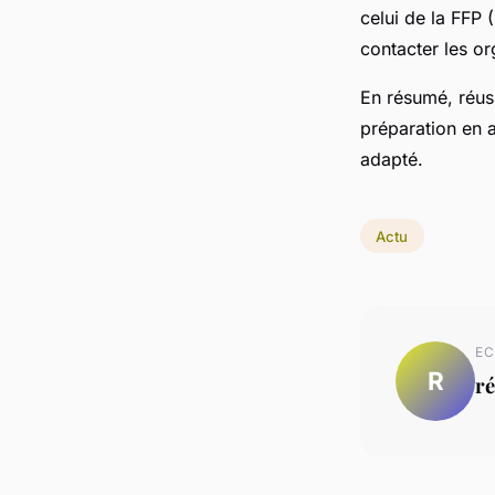
celui de la FFP 
contacter les o
En résumé, réus
préparation en a
adapté.
Actu
EC
R
ré