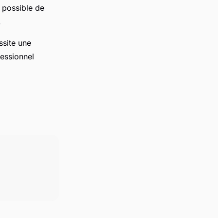
t possible de
.
ssite une
fessionnel