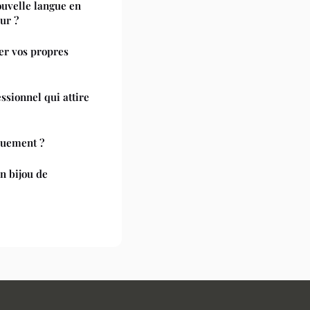
velle langue en
ur ?
éer vos propres
sionnel qui attire
quement ?
n bijou de