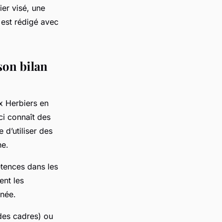
er visé, une
 est rédigé avec
son bilan
x Herbiers en
i connaît des
 d’utiliser des
ne.
étences dans les
ent les
nnée.
des cadres) ou