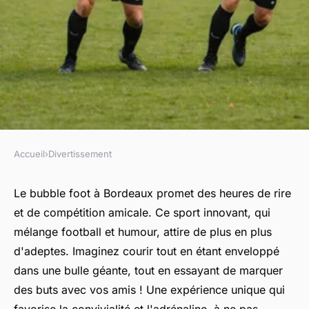
Accueil
›
Divertissement
DIVERTISSEMENT
Découvrez le bubble foot à
Le bubble foot à Bordeaux promet des heures de rire
et de compétition amicale. Ce sport innovant, qui
bordeaux pour des moments
mélange football et humour, attire de plus en plus
amusants !
d'adeptes. Imaginez courir tout en étant enveloppé
dans une bulle géante, tout en essayant de marquer
régis
•
22 février 2025
•
10 min de lecture
des buts avec vos amis ! Une expérience unique qui