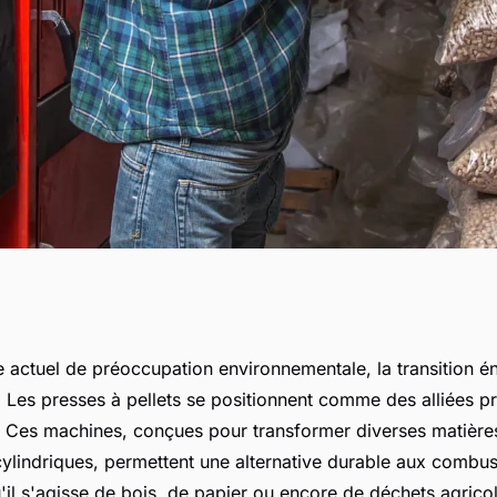
re presse à pellets
 actuel de préoccupation environnementale, la transition é
. Les presses à pellets se positionnent comme des alliées p
 Ces machines, conçues pour transformer diverses matière
cylindriques, permettent une alternative durable aux combust
u'il s'agisse de bois, de papier ou encore de déchets agricol