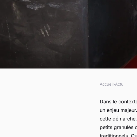
Accueil
›
Actu
ACTU
Comment choisir vot
Dans le contexte
un enjeu majeur
idéale en 2023 ?
cette démarche.
petits granulés 
traditionnels. Q