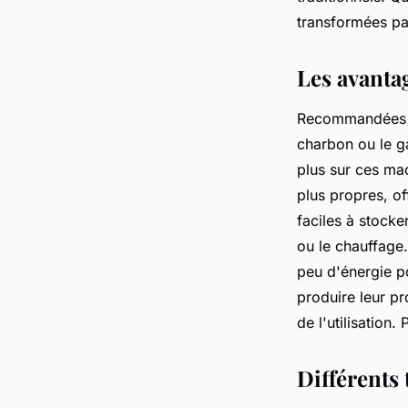
régis
•
4 octobre 2023
•
2 min de lecture
transformées pa
Les avantag
Recommandées po
charbon ou le g
plus sur ces mac
plus propres, o
faciles à stocke
ou le chauffage.
peu d'énergie p
produire leur pr
de l'utilisation
Différents 