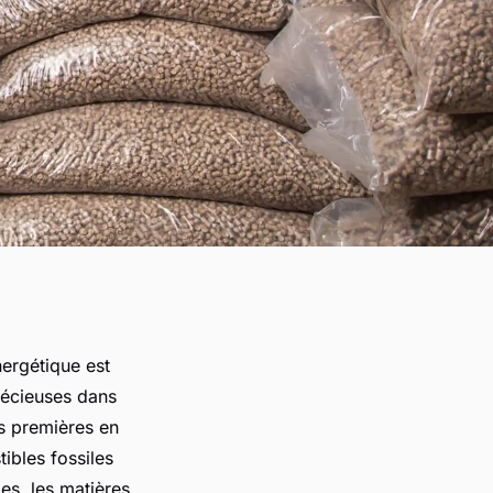
nergétique est
récieuses dans
s premières en
ibles fossiles
es, les matières