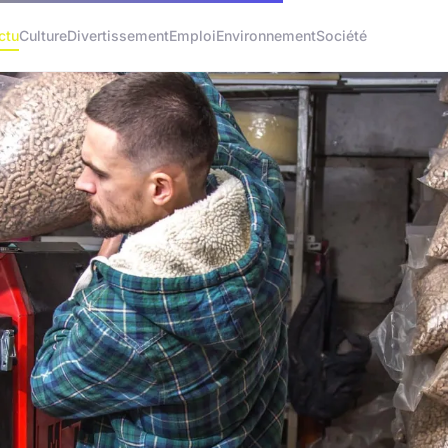
ctu
Culture
Divertissement
Emploi
Environnement
Société