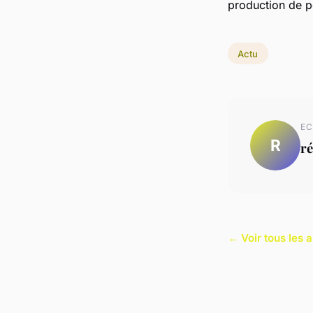
production de pe
Actu
EC
R
ré
← Voir tous les a