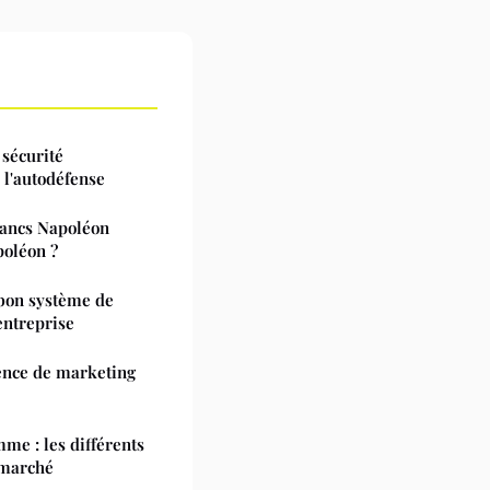
 sécurité
r l'autodéfense
rancs Napoléon
poléon ?
 bon système de
entreprise
gence de marketing
me : les différents
 marché