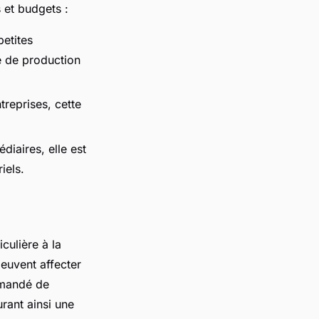
 et budgets :
petites
té de production
treprises, cette
diaires, elle est
iels.
iculière à la
peuvent affecter
mmandé de
rant ainsi une