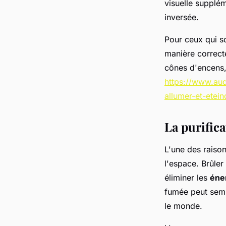
visuelle supplém
inversée.
Pour ceux qui s
manière correcte
cônes d'encens,
https://www.aud
allumer-et-etei
La purifica
L'une des raisons
l'espace. Brûler
éliminer les
éne
fumée peut semb
le monde.