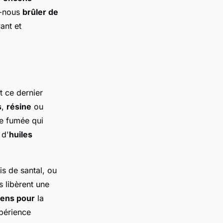
s-nous
brûler de
ant et
 ce dernier
s
,
résine
ou
ne fumée qui
 d'
huiles
is de santal, ou
 libèrent une
ens pour
la
xpérience