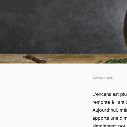
Accueil
›
Actu
ACTU
Pour quelles raisons
L'encens est plu
remonte à l'antiq
dans la maison ?
Aujourd'hui, mêm
apporte une dime
simplement po