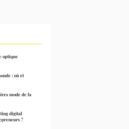
e optique
onde : où et
oires mode de la
ing digital
repreneurs ?