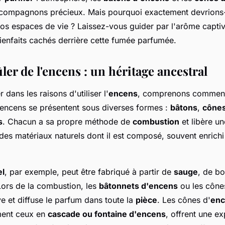
 compagnons précieux. Mais pourquoi exactement devrion
s espaces de vie ? Laissez-vous guider par l'arôme captiv
ienfaits cachés derrière cette fumée parfumée.
ûler de l'encens : un héritage ancestral
 dans les raisons d'utiliser l'
encens
, comprenons comment
 encens se présentent sous diverses formes :
bâtons
,
cône
s
. Chacun a sa propre méthode de
combustion
et libère u
des matériaux naturels dont il est composé, souvent enrichi
el
, par exemple, peut être fabriqué à partir de
sauge
, de bo
Lors de la combustion, les
bâtonnets d'encens
ou les cônes
e et diffuse le parfum dans toute la
pièce
. Les cônes d'
enc
ent ceux en
cascade ou fontaine d'encens
, offrent une e