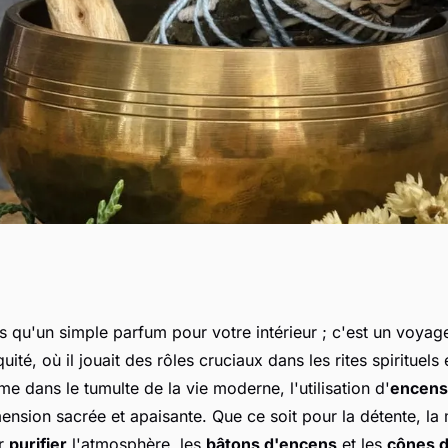
 brûler de l'encens
s qu'un simple parfum pour votre intérieur ; c'est un voyage
uité, où il jouait des rôles cruciaux dans les rites spirituels
e dans le tumulte de la vie moderne, l'utilisation d'
encens
nsion sacrée et apaisante. Que ce soit pour la détente, la 
ur
purifier
l'atmosphère, les
bâtons d'encens
et les
cônes 