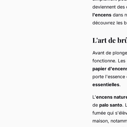
régis
•
13 décembre 2023
•
2 min de lecture
deviennent des
l'encens
dans no
découvrez les b
L'art de br
Avant de plonger
fonctionne. Les
papier d'encen
porte l'essence 
essentielles
.
L'
encens natur
de
palo santo
. 
fumée qui s'élèv
maison, notamm