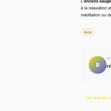
L'
encens saug
à la relaxation 
méditation ou d
Actu
EC
R
ré
← Voir tous les a