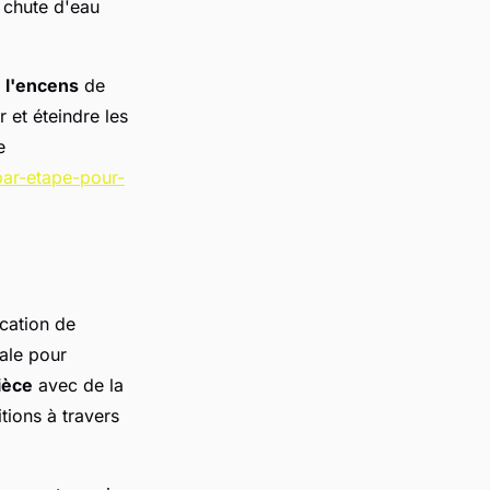
e chute d'eau
e l'encens
de
 et éteindre les
e
par-etape-pour-
ication de
rale pour
ièce
avec de la
tions à travers