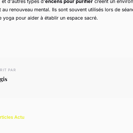
e
et d'autres types d'
encens pour purifier
créent un enviro
et au renouveau mental. Ils sont souvent utilisés lors de séa
e yoga pour aider à établir un espace sacré.
RIT PAR
gis
rticles Actu