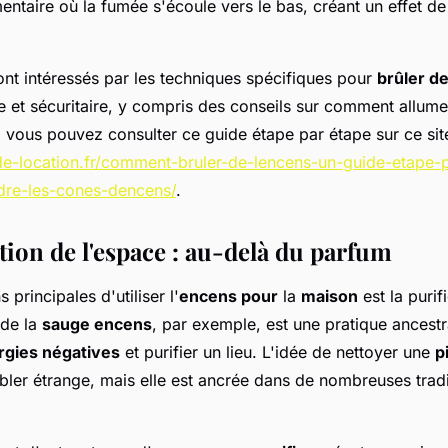
entaire où la fumée s'écoule vers le bas, créant un effet d
ont intéressés par les techniques spécifiques pour
brûler d
 et sécuritaire, y compris des conseils sur comment allumer
 vous pouvez consulter ce guide étape par étape sur ce sit
e-location.fr/comment-bruler-de-lencens-un-guide-etape-
ndre-les-cones-dencens/
.
tion de l'espace : au-delà du parfum
 principales d'utiliser l'
encens pour
la
maison
est la purif
 de la
sauge encens
, par exemple, est une pratique ancest
rgies négatives
et purifier un lieu. L'idée de nettoyer une
p
ler étrange, mais elle est ancrée dans de nombreuses tradi