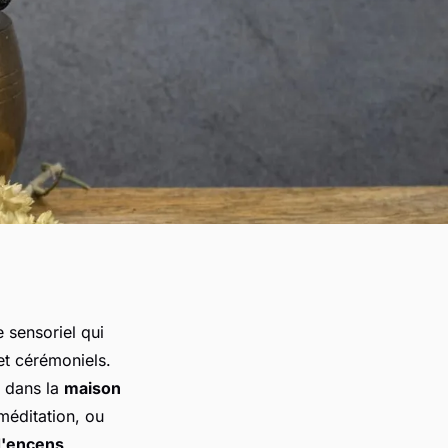
 sensoriel qui
 et cérémoniels.
dans la
maison
méditation, ou
d'encens