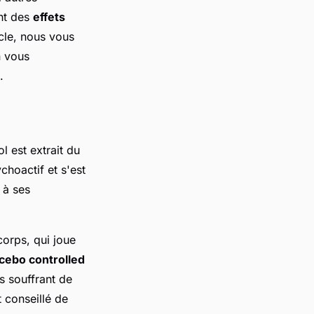
nt des
effets
cle, nous vous
n vous
.
l est extrait du
hoactif et s'est
 à ses
orps, qui joue
cebo controlled
s souffrant de
st conseillé de