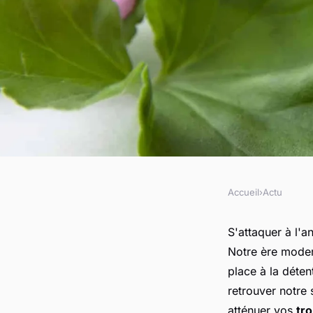
Accueil
›
Actu
ACTU
Plante thérapeutiqu
S'attaquer à l'a
Notre ère moder
positif sur votre éta
place à la déten
retrouver notre 
atténuer vos
tr