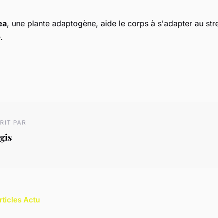
ea
, une plante adaptogène, aide le corps à s'adapter au stres
.
RIT PAR
gis
rticles Actu