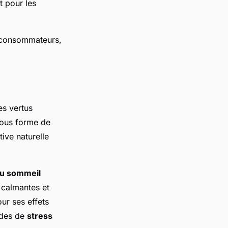
t pour les
s consommateurs,
es vertus
sous forme de
tive naturelle
du sommeil
 calmantes et
r ses effets
iodes de
stress