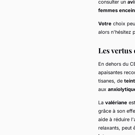
consulter un
avi
femmes encein
Votre
choix peut
alors n'hésitez 
Les vertus 
En dehors du C
apaisantes reco
tisanes, de
tein
aux
anxiolytiqu
La
valériane
est
grâce à son effe
aide à réduire l
relaxants, peut 