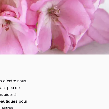
p d'entre nous.
sant peu de
s aider à
peutiques
pour
'autres