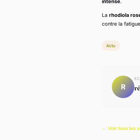
intense
.
La
rhodiola ros
contre la fatigue
Actu
EC
R
ré
← Voir tous les a