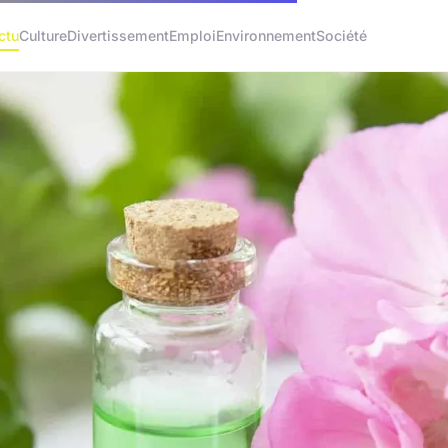
ctu
Culture
Divertissement
Emploi
Environnement
Société