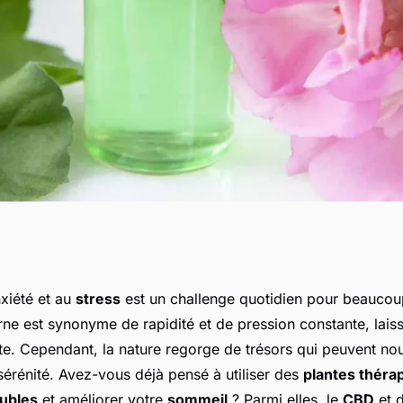
e : un impact
nxiété et au
stress
est un challenge quotidien pour beaucou
ne est synonyme de rapidité et de pression constante, lais
t d'anxiété
te. Cependant, la nature regorge de trésors qui peuvent nou
sérénité. Avez-vous déjà pensé à utiliser des
plantes théra
oubles
et améliorer votre
sommeil
? Parmi elles, le
CBD
et d