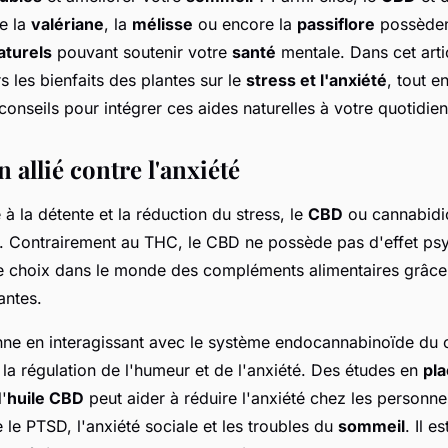
e la
valériane
, la
mélisse
ou encore la
passiflore
possède
aturels
pouvant soutenir votre
santé
mentale. Dans cet arti
s les bienfaits des plantes sur le
stress et l'anxiété
, tout e
conseils pour intégrer ces aides naturelles à votre quotidien
 allié contre l'anxiété
à la détente et la réduction du stress, le
CBD
ou cannabidio
. Contrairement au THC, le CBD ne possède pas d'effet psyc
de choix dans le monde des compléments alimentaires grâce
antes.
ne en interagissant avec le système endocannabinoïde du c
 la régulation de l'humeur et de l'anxiété. Des études en
pla
'
huile CBD
peut aider à réduire l'anxiété chez les personne
e le PTSD, l'anxiété sociale et les troubles du
sommeil
. Il e