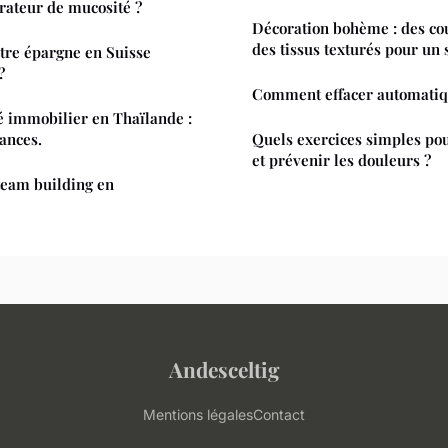
irateur de mucosité ?
Décoration bohème : des cou
des tissus texturés pour un s
tre épargne en Suisse
?
Comment effacer automati
é immobilier en Thaïlande :
dances.
Quels exercices simples pou
et prévenir les douleurs ?
team building en
Andesceltig
Mentions légales
Contact