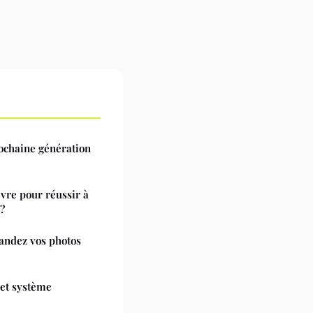
rochaine génération
ivre pour réussir à
 ?
andez vos photos
 et système