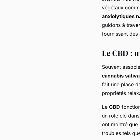
régis
•
8 mars 2024
•
2 min de lecture
végétaux comm
anxiolytiques n
guidons à traver
fournissant des 
Le CBD : un
Souvent associé 
cannabis sativa
fait une place 
propriétés relax
Le
CBD
fonction
un rôle clé dans
ont montré que l
troubles tels qu