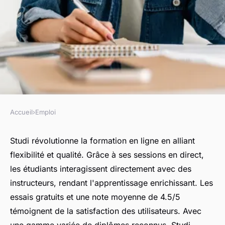
Accueil
›
Emploi
EMPLOI
Studi : formation en ligne,
Studi révolutionne la formation en ligne en alliant
flexibilité et qualité. Grâce à ses sessions en direct,
entre flexibilité et qualité
les étudiants interagissent directement avec des
instructeurs, rendant l'apprentissage enrichissant. Les
régis
•
26 février 2025
•
7 min de lecture
essais gratuits et une note moyenne de 4.5/5
témoignent de la satisfaction des utilisateurs. Avec