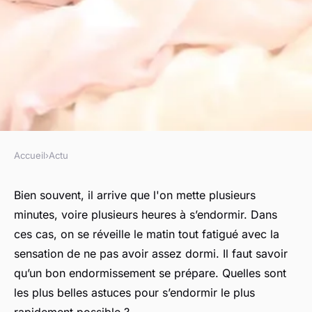
Accueil
›
Actu
ACTU
Les meilleures astuces pour
Bien souvent, il arrive que l'on mette plusieurs
minutes, voire plusieurs heures à s’endormir. Dans
s'endormir rapidement
ces cas, on se réveille le matin tout fatigué avec la
sensation de ne pas avoir assez dormi. Il faut savoir
régis
•
5 juillet 2023
•
3 min de lecture
qu’un bon endormissement se prépare. Quelles sont
les plus belles astuces pour s’endormir le plus