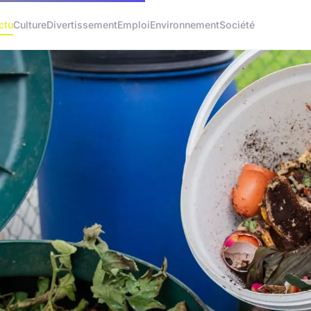
ctu
Culture
Divertissement
Emploi
Environnement
Société