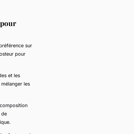
 pour
préférence sur
posteur pour
.
des et les
t mélanger les
décomposition
e de
tique.