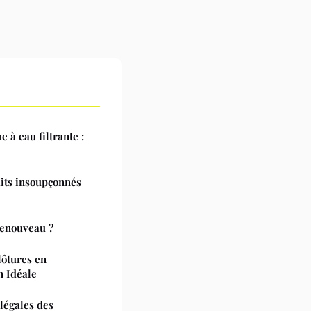
 à eau filtrante :
aits insoupçonnés
renouveau ?
lôtures en
 Idéale
 légales des