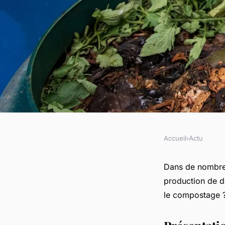
Accueil
›
Actu
ACTU
Les astuces pour ob
Dans de nombreu
production de d
un composteur
le compostage 