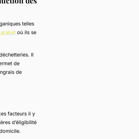
duction des
aniques telles
gratuit
où ils se
échetteries. Il
permet de
engrais de
es facteurs il y
ères d’éligibilité
e domicile.