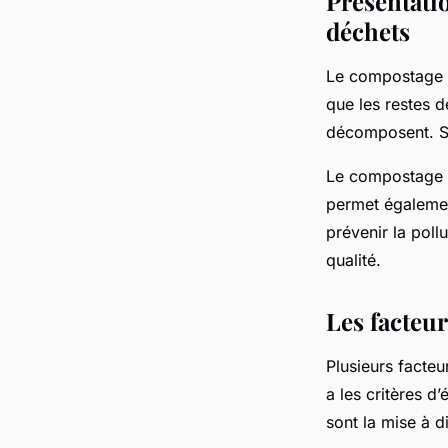
Présentati
régis
•
23 janvier 2024
•
2 min de lecture
déchets
Le compostage e
que les restes 
décomposent. Su
Le compostage p
permet égalemen
prévenir la poll
qualité.
Les facteu
Plusieurs facteu
a les critères d’
sont la mise à di