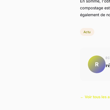
En somme, l'obte
compostage est 
également de n
Actu
EC
R
ré
← Voir tous les a