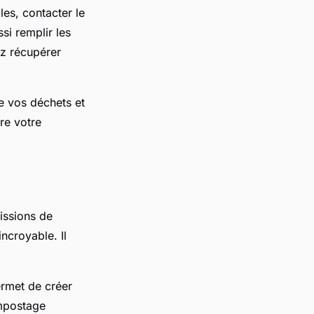
es, contacter le
si remplir les
ez récupérer
e vos déchets et
re votre
issions de
ncroyable. Il
ermet de créer
ompostage