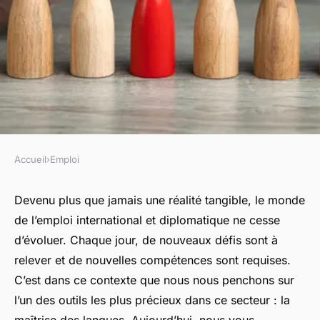
Accueil
›
Emploi
EMPLOI
Quelles compétences
Devenu plus que jamais une
réalité tangible
, le monde
de l’emploi international et diplomatique ne cesse
linguistiques mettre en avant
d’évoluer. Chaque jour, de nouveaux défis sont à
pour un emploi dans les
relever et de nouvelles compétences sont requises.
relations internationales et
C’est dans ce contexte que nous nous penchons sur
diplomatiques ?
l’un des outils les plus précieux dans ce secteur : la