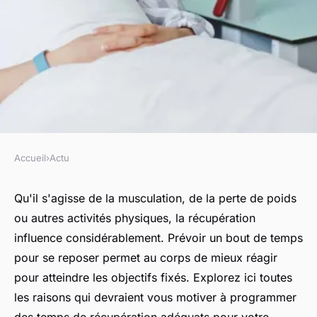
Accueil
›
Actu
ACTU
Pourquoi prévoir des temps de
Qu'il s'agisse de la musculation, de la perte de poids
ou autres activités physiques, la récupération
récupération entre les
influence considérablement. Prévoir un bout de temps
entraînements ?
pour se reposer permet au corps de mieux réagir
pour atteindre les objectifs fixés. Explorez ici toutes
régis
•
15 février 2024
•
2 min de lecture
les raisons qui devraient vous motiver à programmer