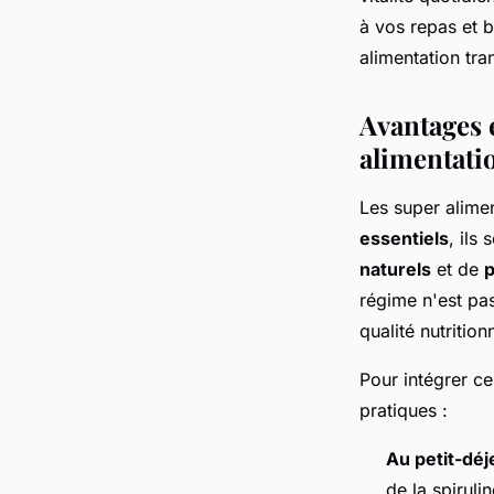
régis
•
27 mai 2024
•
2 min de lecture
à vos repas et b
alimentation tr
Avantages 
alimentati
Les super alimen
essentiels
, ils
naturels
et de
p
régime n'est pa
qualité nutrition
Pour intégrer ce
pratiques :
Au petit-dé
de la spiruli