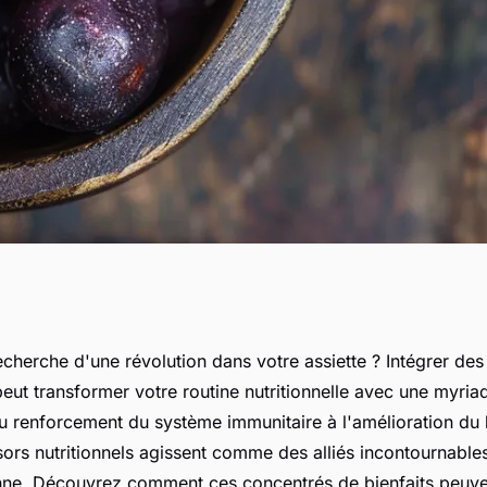
aliment qui change
echerche d'une révolution dans votre assiette ? Intégrer des
peut transformer votre routine nutritionnelle avec une myri
Du renforcement du système immunitaire à l'amélioration du 
sors nutritionnels agissent comme des alliés incontournable
ienne. Découvrez comment ces concentrés de bienfaits peuv