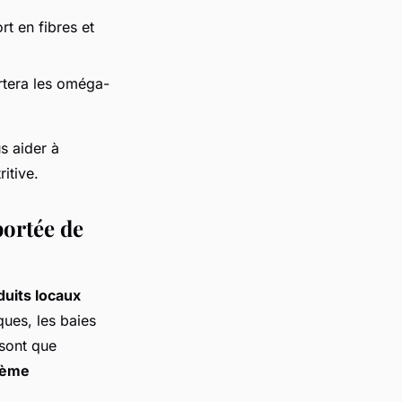
t en fibres et
rtera les oméga-
s aider à
itive.
portée de
duits locaux
ues, les baies
 sont que
tème