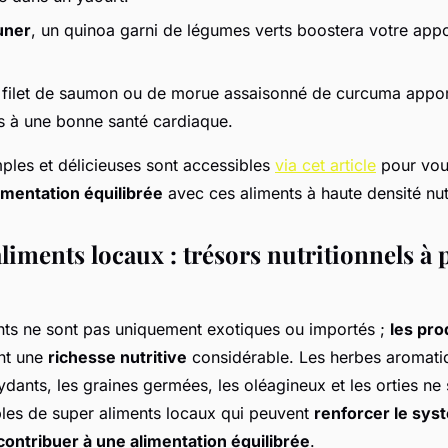
uner
, un quinoa garni de légumes verts boostera votre appor
n filet de saumon ou de morue assaisonné de curcuma appo
s à une bonne santé cardiaque.
mples et délicieuses sont accessibles
via cet article
pour vou
imentation équilibrée
avec ces aliments à haute densité nutr
liments locaux : trésors nutritionnels à 
nts ne sont pas uniquement exotiques ou importés ;
les pro
nt une
richesse nutritive
considérable. Les herbes aromatiq
ydants, les graines germées, les oléagineux et les orties ne
es de super aliments locaux qui peuvent
renforcer le sys
contribuer à une alimentation équilibrée
.