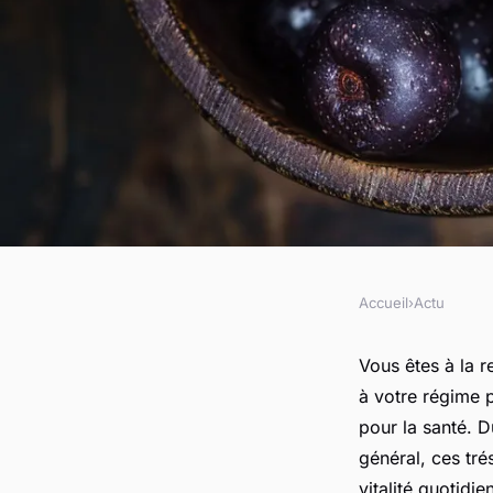
Accueil
›
Actu
ACTU
Découvrez le super 
Vous êtes à la r
à votre régime 
tout
pour la santé. 
général, ces tré
vitalité quotid