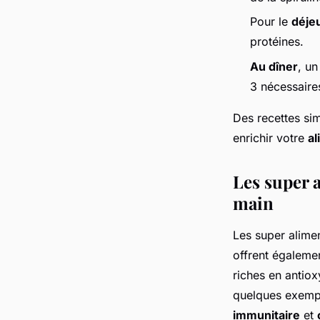
Pour le
déje
protéines.
Au dîner
, u
3 nécessaire
Des recettes si
enrichir votre
al
Les super a
main
Les super alime
offrent égaleme
riches en antiox
quelques exempl
immunitaire
et