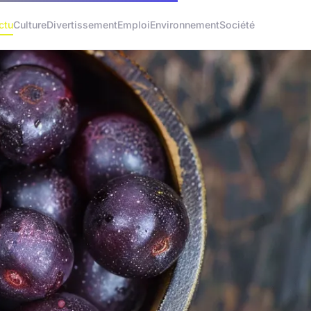
ctu
Culture
Divertissement
Emploi
Environnement
Société