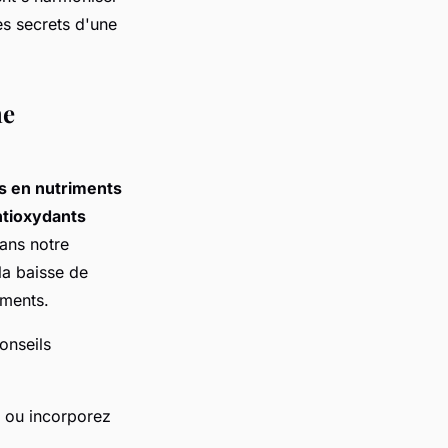
es secrets d'une
ne
s en nutriments
ntioxydants
dans notre
la baisse de
iments.
onseils
a ou incorporez