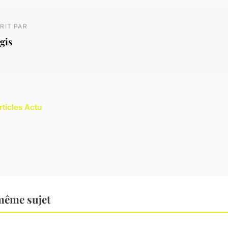
RIT PAR
gis
rticles Actu
même sujet