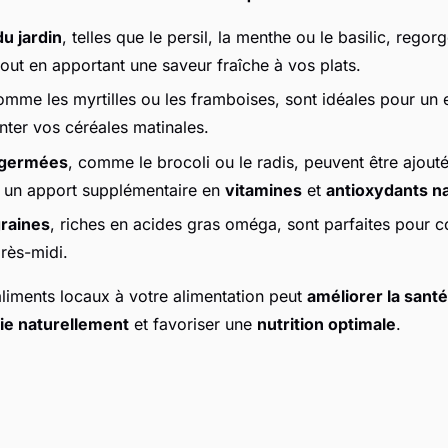
u jardin
, telles que le persil, la menthe ou le basilic, rego
out en apportant une saveur fraîche à vos plats.
omme les myrtilles ou les framboises, sont idéales pour un 
ter vos céréales matinales.
 germées
, comme le brocoli ou le radis, peuvent être ajout
 un apport supplémentaire en
vitamines
et
antioxydants n
graines
, riches en acides gras oméga, sont parfaites pour c
près-midi.
aliments locaux à votre alimentation peut
améliorer la sant
ie naturellement
et favoriser une
nutrition optimale
.