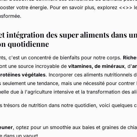
ooster votre énergie. Pour en savoir plus, explorez <<
>> l
ansformée.
et intégration des super aliments dans u
on quotidienne
ts, c'est un concentré de bienfaits pour notre corps.
Riche
 sont une source incroyable de
vitamines, de minéraux
, d'
a
rotéines végétales
. Incorporer ces aliments nutritionnels 
s seulement une tendance, mais une nécessité pour contrer 
nelle due à l'agriculture intensive et la transformation des al
s trésors de nutrition dans notre quotidien, voici quelques c
jeuner
, optez pour un smoothie aux baies et graines de chi
ne dans un yaourt.