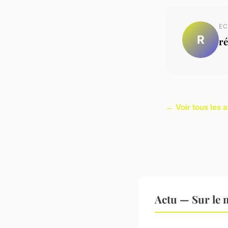
EC
R
ré
← Voir tous les a
Actu — Sur le 