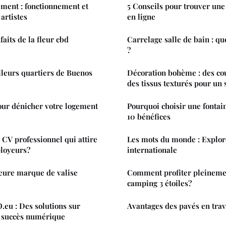
ement : fonctionnement et
5 Conseils pour trouver une
artistes
en ligne
aits de la fleur cbd
Carrelage salle de bain : qu
?
lleurs quartiers de Buenos
Décoration bohème : des cou
des tissus texturés pour un s
our dénicher votre logement
Pourquoi choisir une fontaine
10 bénéfices
CV professionnel qui attire
Les mots du monde : Explore
ployeurs?
internationale
leure marque de valise
Comment profiter pleinemen
camping 3 étoiles?
eu : Des solutions sur
Avantages des pavés en trav
 succès numérique