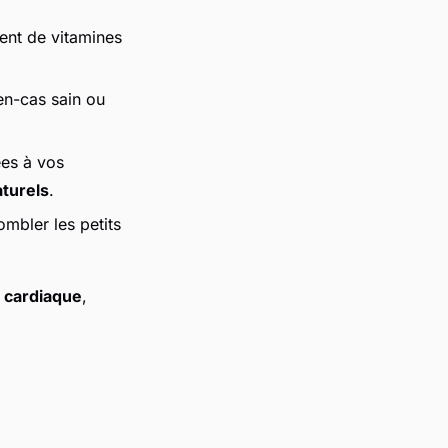
rgent de vitamines
en-cas sain ou
ées à vos
aturels
.
ombler les petits
é cardiaque
,