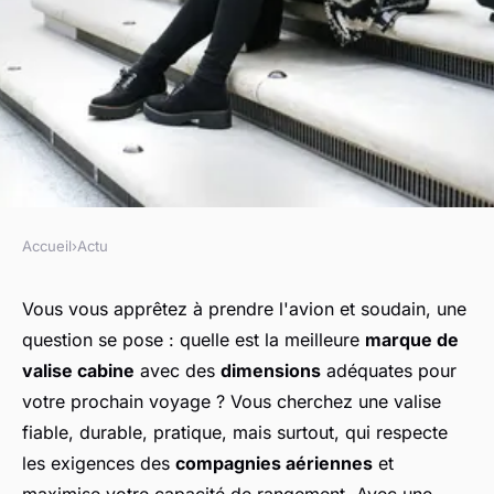
Accueil
›
Actu
ACTU
Quelle est la meilleure
Vous vous apprêtez à prendre l'avion et soudain, une
question se pose : quelle est la meilleure
marque de
marque de valise cabine
valise cabine
avec des
dimensions
adéquates pour
55x35x25?
votre prochain voyage ? Vous cherchez une valise
fiable, durable, pratique, mais surtout, qui respecte
régis
•
26 mai 2024
•
2 min de lecture
les exigences des
compagnies aériennes
et