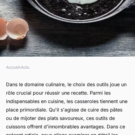
Accueil
›
Actu
ACTU
Quels sont les avantages
Dans le domaine culinaire, le choix des outils joue un
rôle crucial pour réussir une recette. Parmi les
d'utiliser une casserole ?
indispensables en cuisine, les casseroles tiennent une
place primordiale. Qu'il s'agisse de cuire des pâtes
régis
•
12 septembre 2023
•
2 min de lecture
ou de mijoter des plats savoureux, ces outils de
cuissons offrent d'innombrables avantages. Dans ce